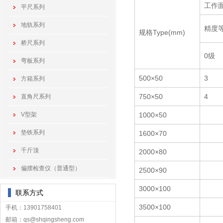
工作面直
平尺系列
地轨系列
精度等级
规格Type(mm)
桥尺系列
0级
弯板系列
500×50
3
方箱系列
750×50
4
直角尺系列
V型架
1000×50
垫铁系列
1600×70
千斤顶
2000×80
偏摆检查仪（普通型）
2500×90
3000×100
联系方式
3500×100
手机：13901758401
邮箱：qs@shqingsheng.com